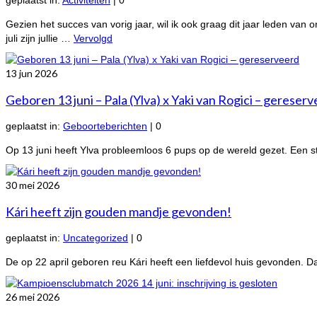
geplaatst in:
Activiteiten
|
0
Gezien het succes van vorig jaar, wil ik ook graag dit jaar leden v
juli zijn jullie …
Vervolgd
13
jun 2026
Geboren 13 juni – Pala (Ylva) x Yaki van Rogici – gereser
geplaatst in:
Geboorteberichten
|
0
Op 13 juni heeft Ylva probleemloos 6 pups op de wereld gezet. Een stuk
30
mei 2026
Kári heeft zijn gouden mandje gevonden!
geplaatst in:
Uncategorized
|
0
De op 22 april geboren reu Kári heeft een liefdevol huis gevonden. 
26
mei 2026