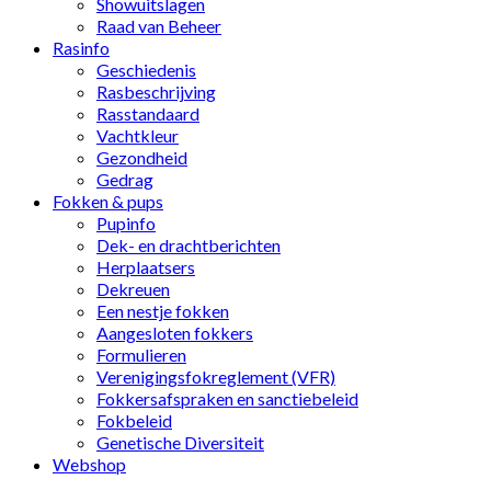
Showuitslagen
Raad van Beheer
Rasinfo
Geschiedenis
Rasbeschrijving
Rasstandaard
Vachtkleur
Gezondheid
Gedrag
Fokken & pups
Pupinfo
Dek- en drachtberichten
Herplaatsers
Dekreuen
Een nestje fokken
Aangesloten fokkers
Formulieren
Verenigingsfokreglement (VFR)
Fokkersafspraken en sanctiebeleid
Fokbeleid
Genetische Diversiteit
Webshop