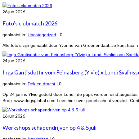
26
jun 2026
Foto’s clubmatch 2026
geplaatst in:
Uncategorized
|
0
Alle foto’s zijn gemaakt door Yvonne van Groenendaal. Je kunt haar ma
24
jun 2026
Inga Gantisdottir vom Feinasberg (Ylvie) x Lundi Svalinss
geplaatst in:
Dek en dracht
|
0
Op 24 juni is Ylvie gedekt door Lundi, de pups worden eind augustus 
Bron: www.dogsglobal.com Lees hier over genetische diversiteit. Con
16
jun 2026
Workshops schapendrijven op 4 & 5 juli