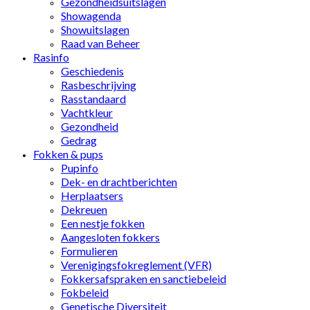
Gezondheidsuitslagen
Showagenda
Showuitslagen
Raad van Beheer
Rasinfo
Geschiedenis
Rasbeschrijving
Rasstandaard
Vachtkleur
Gezondheid
Gedrag
Fokken & pups
Pupinfo
Dek- en drachtberichten
Herplaatsers
Dekreuen
Een nestje fokken
Aangesloten fokkers
Formulieren
Verenigingsfokreglement (VFR)
Fokkersafspraken en sanctiebeleid
Fokbeleid
Genetische Diversiteit