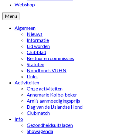
Webshop
Menu
Algemeen
Nieuws
Informatie
Lid worden
Clubblad
Bestuur en commissies
Statuten
Noodfonds VIJHN
Links
Activiteiten
Onze activiteiten
Annemarie Kolbe-beker
Arni’s aanmoedigingsprijs
Dag van de IJslandse Hond
Clubmatch
Info
Gezondheidsuitslagen
Showagenda