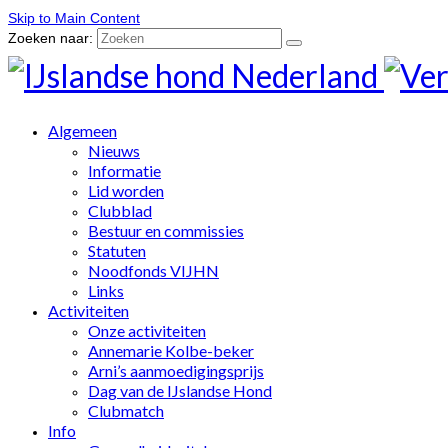
Skip to Main Content
Zoeken naar:
Algemeen
Nieuws
Informatie
Lid worden
Clubblad
Bestuur en commissies
Statuten
Noodfonds VIJHN
Links
Activiteiten
Onze activiteiten
Annemarie Kolbe-beker
Arni’s aanmoedigingsprijs
Dag van de IJslandse Hond
Clubmatch
Info